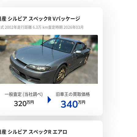
日産 シルビア スペックR Vパッケージ
式 2002年
走行距離 6.3万 km
査定時期 2026年03月
一般査定 (当社調べ)
旧車王の買取価格
340
320
万円
万円
日産 シルビア スペックR エアロ