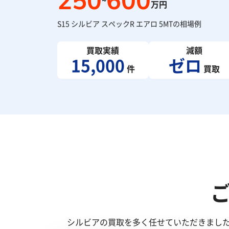
250
600
~
万円
S15 シルビア スペックR エアロ 5MTの相場例
買取実績
減額
15,000
ゼロ
件
買取
シルビアの買取を多く任せていただきまし