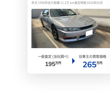
年式 1998年
走行距離 11.2万 km
査定時期 2026年03月
一般査定 (当社調べ)
旧車王の買取価格
265
195
万円
万円