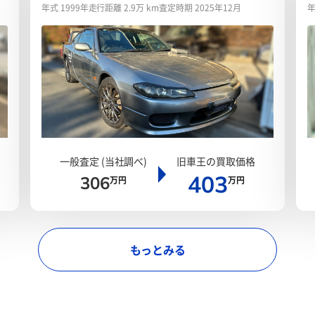
年式 1999年
走行距離 2.9万 km
査定時期 2025年12月
年
一般査定 (当社調べ)
旧車王の買取価格
403
306
万円
万円
もっとみる