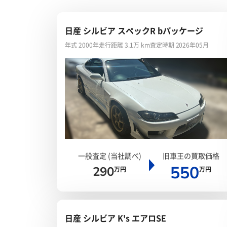
日産 シルビア スペックR bパッケージ
年式 2000年
走行距離 3.1万 km
査定時期 2026年05月
一般査定 (当社調べ)
旧車王の買取価格
550
290
万円
万円
日産 シルビア K's エアロSE