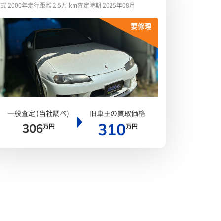
式 2000年
走行距離 2.5万 km
査定時期 2025年08月
要修理
一般査定 (当社調べ)
旧車王の買取価格
310
306
万円
万円