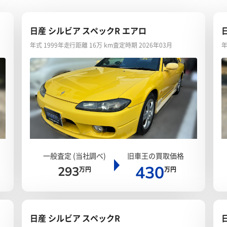
日産 シルビア スペックR エアロ
年式 1999年
走行距離 16万 km
査定時期 2026年03月
年
一般査定 (当社調べ)
旧車王の買取価格
430
293
万円
万円
日産 シルビア スペックR