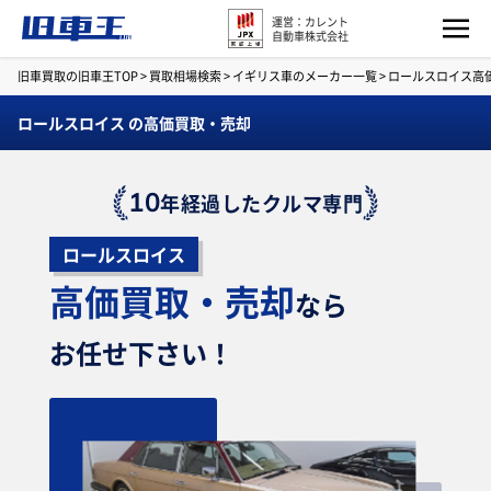
運営：カレント
自動車株式会社
旧車買取の旧車王TOP
>
買取相場検索
>
イギリス車のメーカー一覧
>
ロールスロイス高
ロールスロイス の高価買取・売却
10
年経過したクルマ専門
ロールスロイス
高価買取・売却
なら
お任せ下さい！