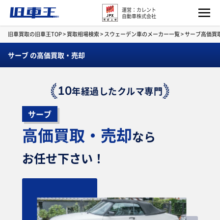
運営：カレント
自動車株式会社
旧車買取の旧車王TOP
>
買取相場検索
>
スウェーデン車のメーカー一覧
>
サーブ高価買
サーブ の高価買取・売却
10
年経過したクルマ専門
サーブ
高価買取・売却
なら
お任せ下さい！