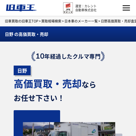
運営：カレント
自動車株式会社
旧車買取の旧車王TOP
>
買取相場検索
>
日本車のメーカー一覧
>
日野高価買取・売却査
日野 の高価買取・売却
10
年経過したクルマ専門
日野
高価買取・売却
なら
お任せ下さい！