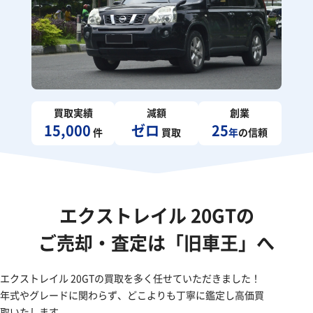
買取実績
減額
創業
15,000
ゼロ
25
件
買取
年
の信頼
エクストレイル 20GTの
ご売却・査定は「旧車王」へ
エクストレイル 20GTの買取を多く任せていただきました！
年式やグレードに関わらず、どこよりも丁寧に鑑定し高価買
取いたします。