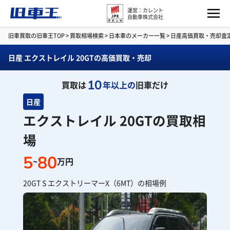
運営：カレント
自動車株式会社
旧車買取の旧車王TOP
>
買取相場検索
>
日本車のメーカー一覧
>
日産高価買取・売却査
日産 エクストレイル 20GTの高価買取・売却
10
買取は
年以上の
旧車だけ
日産
エクストレイル 20GTの買取相
場
5
80
~
万円
20GT S エクストリーマーX（6MT）の相場例