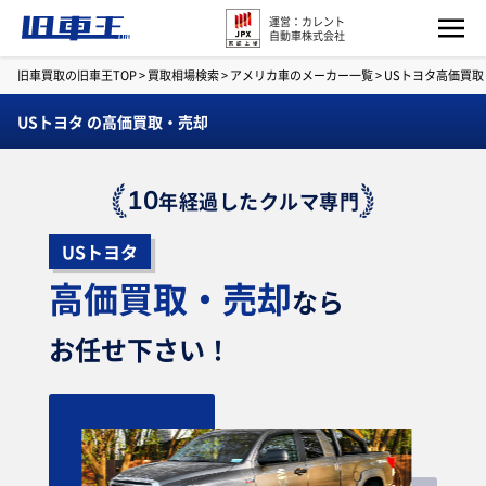
運営：カレント
自動車株式会社
旧車買取の旧車王TOP
>
買取相場検索
>
アメリカ車のメーカー一覧
>
USトヨタ高価買
USトヨタ の高価買取・売却
10
年経過したクルマ専門
USトヨタ
高価買取・売却
なら
お任せ下さい！