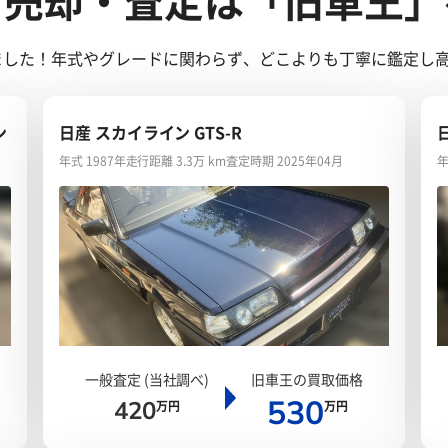
ご売却・査定は「旧車王」
きました！年式やグレードに関わらず、どこよりも丁寧に鑑定し
ン
日産 スカイライン GTS-R
年式 1987年
走行距離 3.3万 km
査定時期 2025年04月
年
一般査定 (当社調べ)
旧車王の買取価格
530
420
万円
万円