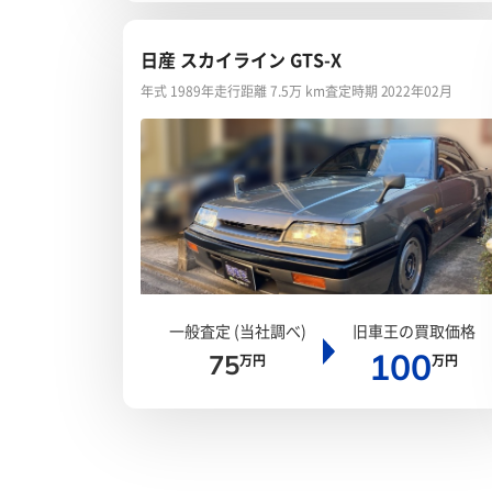
日産 スカイライン GTS-X
年式 1989年
走行距離 7.5万 km
査定時期 2022年02月
一般査定 (当社調べ)
旧車王の買取価格
100
75
万円
万円