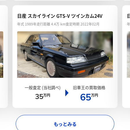
日産 スカイライン GTS-V ツインカム24V
年式 1989年
走行距離 4.4万 km
査定時期 2022年02月
年
一般査定 (当社調べ)
旧車王の買取価格
65
35
万円
万円
もっとみる