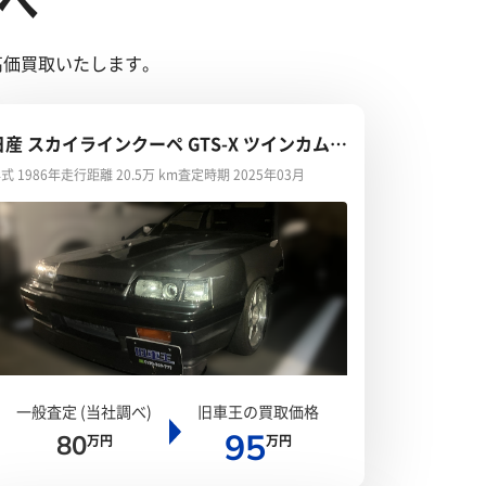
へ
高価買取いたします。
日産 スカイラインクーペ GTS-X ツインカム
24V ターボ
式 1986年
走行距離 20.5万 km
査定時期 2025年03月
一般査定 (当社調べ)
旧車王の買取価格
95
80
万円
万円