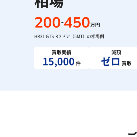
相場
200
450
~
万円
HR31 GTS-R 2ドア（5MT）の相場例
買取実績
減額
15,000
ゼロ
件
買取