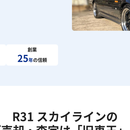
創業
25
年
の信頼
R31 スカイラインの