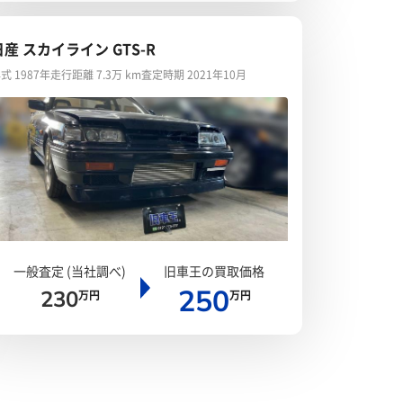
日産 スカイライン GTS-R
式 1987年
走行距離 7.3万 km
査定時期 2021年10月
一般査定 (当社調べ)
旧車王の買取価格
250
230
万円
万円