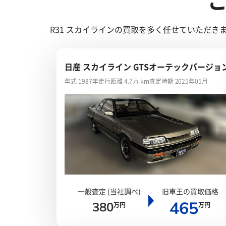
R31 スカイラインの買取を多く任せていただ
日産 スカイライン GTSオーテックバージョ
年式 1987年
走行距離 4.7万 km
査定時期 2025年05月
一般査定 (当社調べ)
旧車王の買取価格
465
380
万円
万円