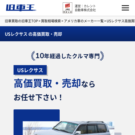
運営：カレント
自動車株式会社
旧車買取の旧車王TOP
>
買取相場検索
>
アメリカ車のメーカー一覧
>
USレクサス高価
USレクサス の高価買取・売却
10
年経過したクルマ専門
USレクサス
高価買取・売却
なら
お任せ下さい！