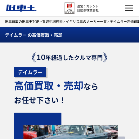
運営：カレント
自動車株式会社
旧車買取の旧車王TOP
>
買取相場検索
>
イギリス車のメーカー一覧
>
デイムラー高価買
デイムラー の高価買取・売却
10
年経過したクルマ専門
デイムラー
高価買取・売却
なら
お任せ下さい！