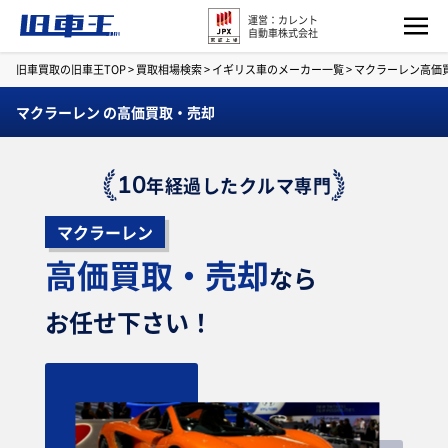
運営：カレント
自動車株式会社
旧車買取の旧車王TOP
>
買取相場検索
>
イギリス車のメーカー一覧
>
マクラーレン高価
マクラーレン の高価買取・売却
10
年経過したクルマ専門
マクラーレン
高価買取・売却
なら
お任せ下さい！