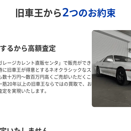
2
旧車王から
つのお約束
するから高額査定
ガレージカレント直販センタ」で販売ができ
特に旧車王が得意とするネオクラシックなス
も数十万円～数百万円高くご売却いただくこ
一筋20年以上の旧車王ならではの買取で、お
査定を実現いたします。
定いたしません