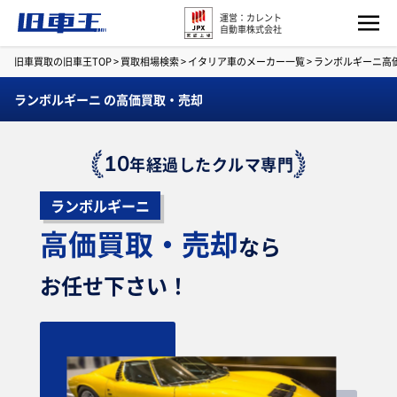
運営：カレント
自動車株式会社
旧車買取の旧車王TOP
>
買取相場検索
>
イタリア車のメーカー一覧
>
ランボルギーニ高
ランボルギーニ の高価買取・売却
10
年経過したクルマ専門
ランボルギーニ
高価買取・売却
なら
お任せ下さい！