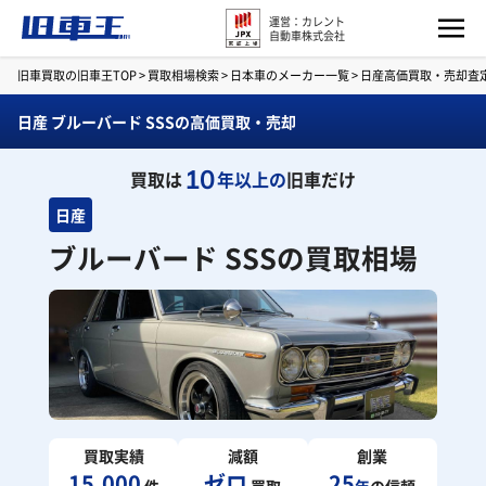
運営：カレント
自動車株式会社
旧車買取の旧車王TOP
>
買取相場検索
>
日本車のメーカー一覧
>
日産高価買取・売却査
日産 ブルーバード SSSの高価買取・売却
10
買取は
年以上の
旧車だけ
日産
ブルーバード SSSの買取相場
買取実績
減額
創業
15,000
ゼロ
25
件
買取
年
の信頼