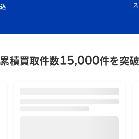
込
15,000
累積買取件数
件を突