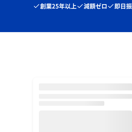
創業25年以上
減額ゼロ
即日振