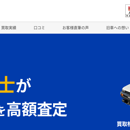
買取実績
口コミ
お客様直筆の声
旧車への想い
士
が
高額査定
を