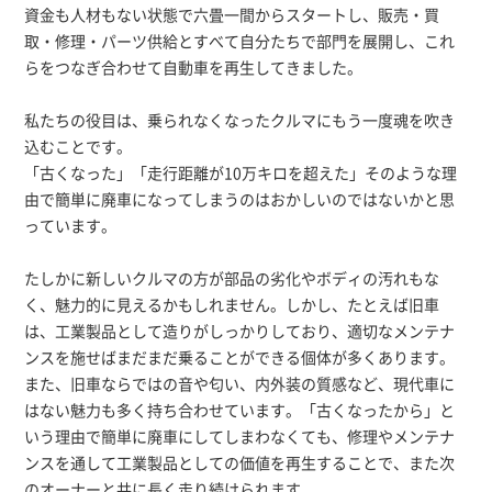
資金も人材もない状態で六畳一間からスタートし、販売・買
取・修理・パーツ供給とすべて自分たちで部門を展開し、これ
らをつなぎ合わせて自動車を再生してきました。
私たちの役目は、
乗られなくなったクルマにもう一度魂を吹き
込むこと
です。
「古くなった」「走行距離が10万キロを超えた」そのような理
由で簡単に廃車になってしまうのはおかしいのではないかと思
っています。
たしかに新しいクルマの方が部品の劣化やボディの汚れもな
く、魅力的に見えるかもしれません。しかし、たとえば旧車
は、工業製品として造りがしっかりしており、適切なメンテナ
ンスを施せばまだまだ乗ることができる個体が多くあります。
また、旧車ならではの音や匂い、内外装の質感など、現代車に
はない魅力も多く持ち合わせています。「古くなったから」と
いう理由で簡単に廃車にしてしまわなくても、修理やメンテナ
ンスを通して工業製品としての価値を再生することで、また次
のオーナーと共に長く走り続けられます。