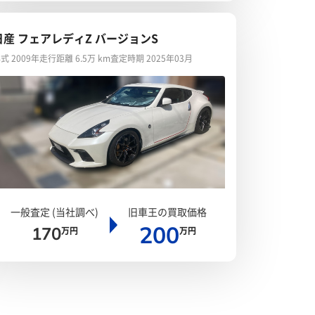
日産 フェアレディZ バージョンS
式 2009年
走行距離 6.5万 km
査定時期 2025年03月
一般査定 (当社調べ)
旧車王の買取価格
200
170
万円
万円