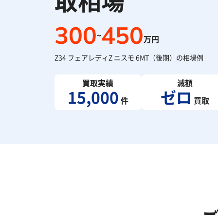
取相場
300
450
~
万円
Z34 フェアレディZ ニスモ 6MT（後期）の相場例
買取実績
減額
15,000
ゼロ
件
買取