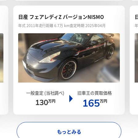
日産 フェアレディZ バージョンNISMO
年式 2011年
走行距離 6.7万 km
査定時期 2025年04月
年
一般査定 (当社調べ)
旧車王の買取価格
165
130
万円
万円
もっとみる