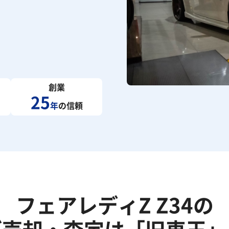
創業
25
年
の信頼
フェアレディZ Z34の