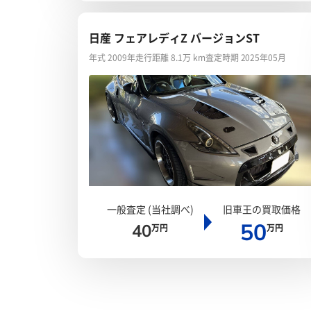
日産 フェアレディZ バージョンST
年式 2009年
走行距離 8.1万 km
査定時期 2025年05月
一般査定 (当社調べ)
旧車王の買取価格
50
40
万円
万円