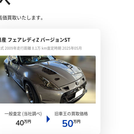
へ
高価買取いたします。
日産 フェアレディZ バージョンST
式 2009年
走行距離 8.1万 km
査定時期 2025年05月
一般査定 (当社調べ)
旧車王の買取価格
50
40
万円
万円