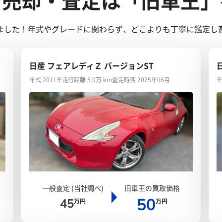
ご売却・査定は「旧車王」
だきました！年式やグレードに関わらず、どこよりも丁寧に鑑定し
日産 フェアレディＺ バージョンST
年式 2011年
走行距離 5.9万 km
査定時期 2025年06月
年
一般査定 (当社調べ)
旧車王の買取価格
50
45
万円
万円