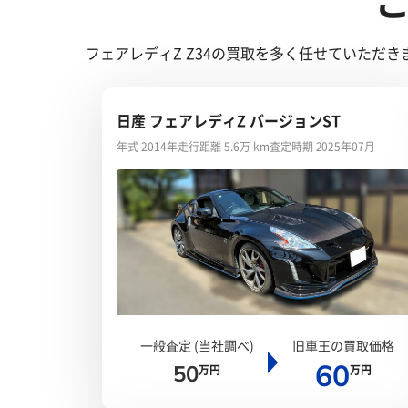
フェアレディZ Z34の買取を多く任せていた
日産 フェアレディZ バージョンST
年式 2014年
走行距離 5.6万 km
査定時期 2025年07月
一般査定 (当社調べ)
旧車王の買取価格
60
50
万円
万円