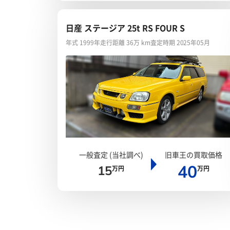
日産 ステージア 25t RS FOUR S
年式 1999年
走行距離 36万 km
査定時期 2025年05月
一般査定 (当社調べ)
旧車王の買取価格
40
15
万円
万円