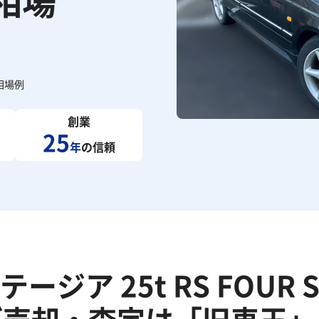
取相場
相場例
創業
25
年
の信頼
テージア 25t RS FOUR 