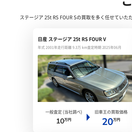
ステージア 25t RS FOUR Sの買取を多く任
日産 ステージア 25t RS FOUR V
年式 2001年
走行距離 9.3万 km
査定時期 2025年06月
一般査定 (当社調べ)
旧車王の買取価格
20
10
万円
万円