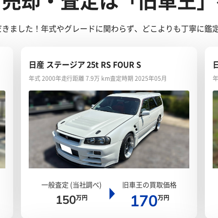
ご売却・査定は「旧車王」
せていただきました！年式やグレードに関わらず、どこよりも丁寧に
日産 ステージア 25t RS FOUR S
日
年式 2000年
走行距離 7.9万 km
査定時期 2025年05月
年
一般査定 (当社調べ)
旧車王の買取価格
170
150
万円
万円