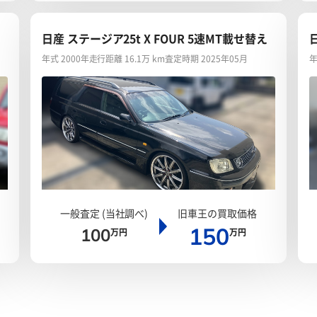
日産 ステージア25t X FOUR 5速MT載せ替え
2
年式 2000年
走行距離 16.1万 km
査定時期 2025年05月
年
一般査定 (当社調べ)
旧車王の買取価格
150
100
万円
万円