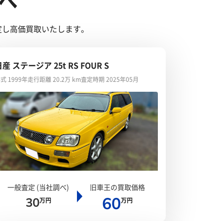
へ
鑑定し高価買取いたします。
産 ステージア 25t RS FOUR S
式 1999年
走行距離 20.2万 km
査定時期 2025年05月
一般査定 (当社調べ)
旧車王の買取価格
60
30
万円
万円