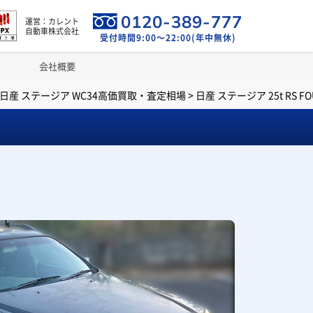
0120-389-777
運営：カレント
自動車株式会社
受付時間9:00～22:00(年中無休)
会社概要
日産 ステージア WC34高価買取・査定相場
>
日産 ステージア 25t RS 