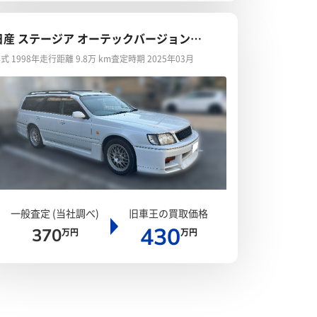
日産 ステージア オーテックバージョン
60RS
式 1998年
走行距離 9.8万 km
査定時期 2025年03月
一般査定 (当社調べ)
旧車王の買取価格
430
370
万円
万円