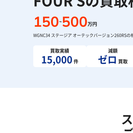
FOUR Sの買
150
500
~
万円
WGNC34 ステージア オーテックバージョン260RSの
買取実績
減額
15,000
ゼロ
件
買取
ス