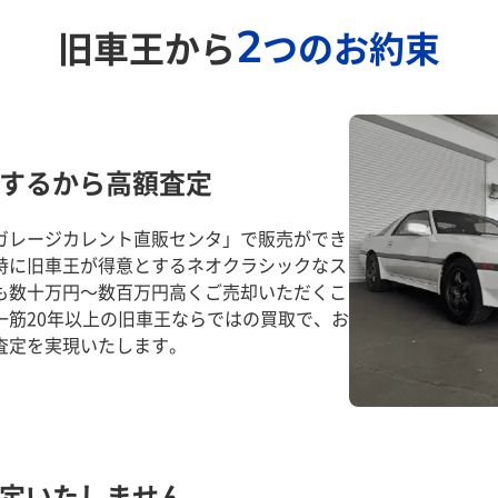
2
旧車王から
つのお約束
するから高額査定
ガレージカレント直販センタ」で販売ができ
特に旧車王が得意とするネオクラシックなス
も数十万円～数百万円高くご売却いただくこ
一筋20年以上の旧車王ならではの買取で、お
査定を実現いたします。
定いたしません