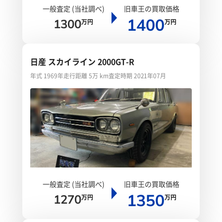
一般査定 (当社調べ)
旧車王の買取価格
1400
1300
万円
万円
日産 スカイライン 2000GT-R
年式 1969年
走行距離 5万 km
査定時期 2021年07月
一般査定 (当社調べ)
旧車王の買取価格
1350
1270
万円
万円