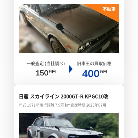
不動車
一般査定 (当社調べ)
旧車王の買取価格
400
150
万円
万円
日産 スカイライン 2000GT-R KPGC10改
年式 1971年
走行距離 7.9万 km
査定時期 2023年07月