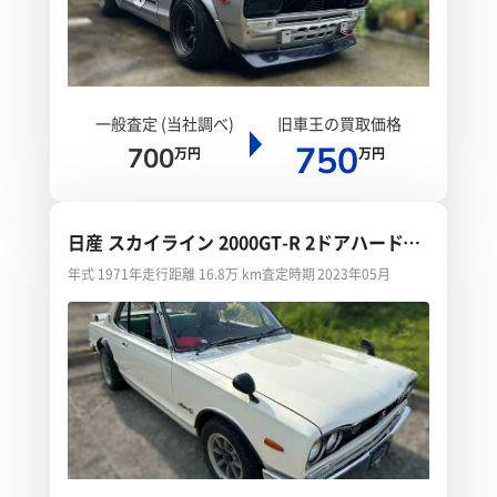
一般査定 (当社調べ)
旧車王の買取価格
750
700
万円
万円
日産 スカイライン 2000GT-R 2ドアハードト
ップ
年式 1971年
走行距離 16.8万 km
査定時期 2023年05月