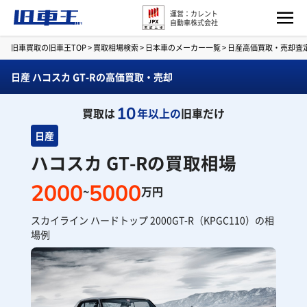
運営：カレント
自動車株式会社
旧車買取の旧車王TOP
>
買取相場検索
>
日本車のメーカー一覧
>
日産高価買取・売却査
日産 ハコスカ GT-Rの高価買取・売却
10
買取は
年以上の
旧車だけ
日産
ハコスカ GT-Rの買取相場
2000
5000
~
万円
スカイライン ハードトップ 2000GT-R（KPGC110）の相
場例