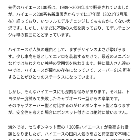
先代のハイエース100系は、1989～2004年まで販売されていました
が、ハイエース200系も新車販売からすでに17年弱（2021年2月現
在）経っており、いつフルモデルチェンジしてももおかしくない状
況です。しかし、いまだに不動の人気を誇っており、モデルチェン
ジは噂の範囲にとどまっています。
ハイエースが人気の理由として、まずデザインのよさが挙げらま
す。少し車高を落としてエアロを装着するだけで、最近のミニバン
などでは味わえない独特の雰囲気を味わえます。特に職人さん達の
中では、ハイエースが憧れの存在になっていて、スーパーGLを所有
することがひとつのステータスになっています。
しかし、そんなハイエースにも深刻な悩みがあります。それは、ト
ヨタが一度試みて失敗したキャブオーバー型からの卒業です。
そのキャブオーバー型と対比するのがセミボンネット型となります
が、安全性を考えた場合にボンネット付きには絶対に敵いません。
海外では、セミボンネット型の「300系ハイエース」が発売され話
題となりましたが、ハイエースの国内人気の高さと荷室面で不利に