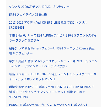
ケンメリ 2000GT チンスポ PMC・Sステッカー
ER34 スカイライン GT-R仕様
2013-2016 アウディAudi Q5 8R S-LINE 純正 フロントグリル
8R0853651
本物 BMW 6シリーズ E24 ALPINA アルピナ B10-3.5 フロントスポイ
ラー ブラック 塗装済み
超希少 レア 新品 Ferrari フェラーリ F328 ケーニッヒ Koenig 純正
右 リアフェンダー
希少！ 美品！ 初代 アルファロメオ ジュリア メッキ クローム フロン
トバンパー リアバンパー レストアにいかが？
新品 プジョー PEUGEOT 307 T5 純正 フロント リップスポイラー サ
イドステップ ボディキット PSFS31
超希少 本物 PORSCHE ポルシェ 911 996 GT3 RS CUP WEINKAUF
製 純正 リアウイング エンジンフード セット 軽量 カーボン
9965129919B
PORSCHE ポルシェ 968 カスタム メッシュダクト ボンネット