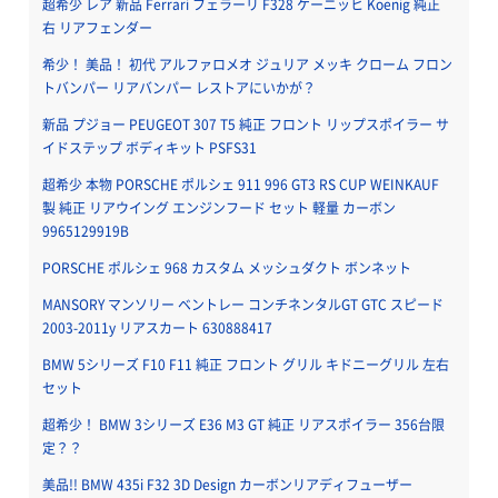
超希少 レア 新品 Ferrari フェラーリ F328 ケーニッヒ Koenig 純正
右 リアフェンダー
希少！ 美品！ 初代 アルファロメオ ジュリア メッキ クローム フロン
トバンパー リアバンパー レストアにいかが？
新品 プジョー PEUGEOT 307 T5 純正 フロント リップスポイラー サ
イドステップ ボディキット PSFS31
超希少 本物 PORSCHE ポルシェ 911 996 GT3 RS CUP WEINKAUF
製 純正 リアウイング エンジンフード セット 軽量 カーボン
9965129919B
PORSCHE ポルシェ 968 カスタム メッシュダクト ボンネット
MANSORY マンソリー ベントレー コンチネンタルGT GTC スピード
2003-2011y リアスカート 630888417
BMW 5シリーズ F10 F11 純正 フロント グリル キドニーグリル 左右
セット
超希少！ BMW 3シリーズ E36 M3 GT 純正 リアスポイラー 356台限
定？？
美品!! BMW 435i F32 3D Design カーボンリアディフューザー