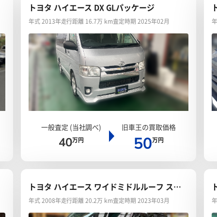
トヨタ ハイエース DX GLパッケージ
年式 2013年
走行距離 16.7万 km
査定時期 2025年02月
年
一般査定 (当社調べ)
旧車王の買取価格
50
40
万円
万円
トヨタ ハイエース ワイドミドルルーフ スー
パーGL
年式 2008年
走行距離 20.2万 km
査定時期 2023年03月
年