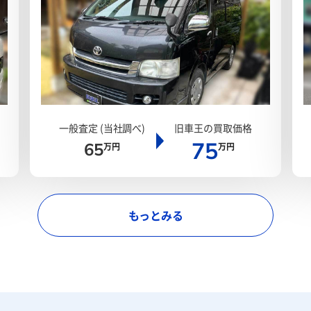
一般査定 (当社調べ)
旧車王の買取価格
75
65
万円
万円
もっとみる