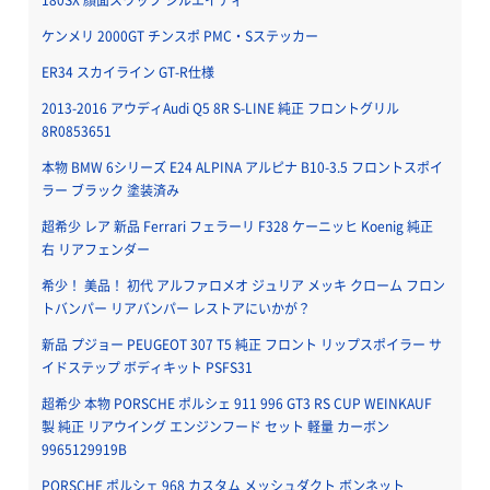
ケンメリ 2000GT チンスポ PMC・Sステッカー
ER34 スカイライン GT-R仕様
2013-2016 アウディAudi Q5 8R S-LINE 純正 フロントグリル
8R0853651
本物 BMW 6シリーズ E24 ALPINA アルピナ B10-3.5 フロントスポイ
ラー ブラック 塗装済み
超希少 レア 新品 Ferrari フェラーリ F328 ケーニッヒ Koenig 純正
右 リアフェンダー
希少！ 美品！ 初代 アルファロメオ ジュリア メッキ クローム フロン
トバンパー リアバンパー レストアにいかが？
新品 プジョー PEUGEOT 307 T5 純正 フロント リップスポイラー サ
イドステップ ボディキット PSFS31
超希少 本物 PORSCHE ポルシェ 911 996 GT3 RS CUP WEINKAUF
製 純正 リアウイング エンジンフード セット 軽量 カーボン
9965129919B
PORSCHE ポルシェ 968 カスタム メッシュダクト ボンネット