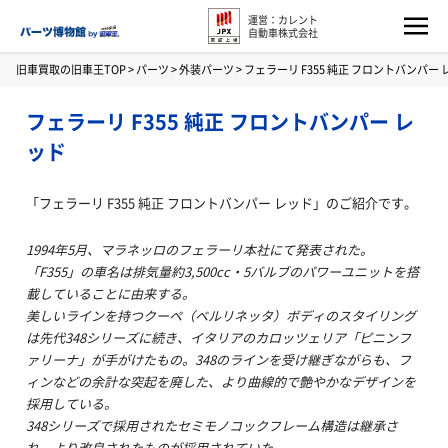
運営：カレント
自動車株式会社
旧車買取の旧車王TOP
>
パーツ
>
外装パーツ
>
フェラーリ F355 純正 フロントバンパー 
フェラーリ F355 純正 フロントバンパー レ
ッド
「フェラーリ F355 純正 フロントバンパー レッド」のご紹介です。
1994年5月、マラネッロのフェラーリ本社にて発表された。
「F355」の車名は排気量約3,500cc・5バルブのパワーユニットを搭
載していることに由来する。
美しいラインを持つクーペ（ベルリネッタ）ボディのスタイリング
は先代348シリーズに続き、イタリアのカロッツェリア「ピニンフ
ァリーナ」が手がけたもの。348のラインを受け継ぎながらも、フ
ィンなどの余計な突起を廃した、より曲線的で艶やかなデザインを
採用している。
348シリーズで採用されたセミモノコックフレーム構造は継承さ
れ、より改良されたものが採用されていた。