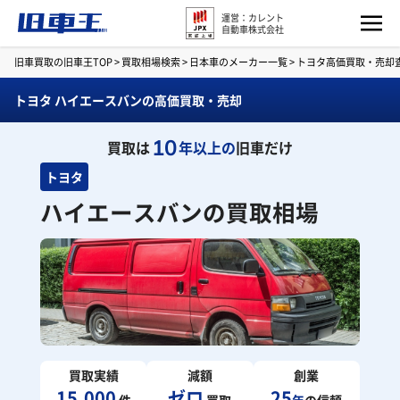
運営：カレント
自動車株式会社
旧車買取の旧車王TOP
>
買取相場検索
>
日本車のメーカー一覧
>
トヨタ高価買取・売却
トヨタ ハイエースバンの高価買取・売却
10
買取は
年以上の
旧車だけ
トヨタ
ハイエースバンの買取相場
買取実績
減額
創業
15,000
ゼロ
25
件
買取
年
の信頼