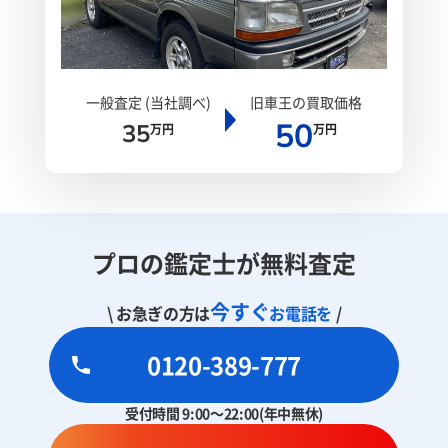
一般査定 (当社調べ)
旧車王の買取価格
50
35
万円
万円
プロの鑑定士が無料査定
今すぐ
\ お急ぎの方は
お電話を
/
0120-389-777
受付時間 9:00～22:00(年中無休)