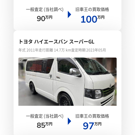
一般査定 (当社調べ)
旧車王の買取価格
100
90
万円
万円
トヨタ ハイエースバン スーパーGL
年式 2011年
走行距離 14.7万 km
査定時期 2023年05月
一般査定 (当社調べ)
旧車王の買取価格
97
85
万円
万円