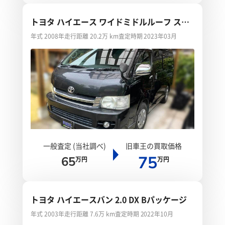
トヨタ ハイエース ワイドミドルルーフ スー
パーGL
年式 2008年
走行距離 20.2万 km
査定時期 2023年03月
一般査定 (当社調べ)
旧車王の買取価格
75
65
万円
万円
トヨタ ハイエースバン 2.0 DX Bパッケージ
年式 2003年
走行距離 7.6万 km
査定時期 2022年10月