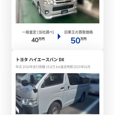
一般査定 (当社調べ)
旧車王の買取価格
50
40
万円
万円
トヨタ ハイエースバン DX
年式 2020年
走行距離 15.6万 km
査定時期 2025年02月