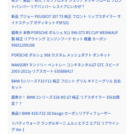
希少！ 美品！ 初代 アルファロメオ ジュリア メッキ クローム フロン
トバンパー リアバンパー レストアにいかが？
新品 プジョー PEUGEOT 307 T5 純正 フロント リップスポイラー サ
イドステップ ボディキット PSFS31
超希少 本物 PORSCHE ポルシェ 911 996 GT3 RS CUP WEINKAUF
製 純正 リアウイング エンジンフード セット 軽量 カーボン
9965129919B
PORSCHE ポルシェ 968 カスタム メッシュダクト ボンネット
MANSORY マンソリー ベントレー コンチネンタルGT GTC スピード
2003-2011y リアスカート 630888417
BMW 5シリーズ F10 F11 純正 フロント グリル キドニーグリル 左右
セット
超希少！ BMW 3シリーズ E36 M3 GT 純正 リアスポイラー 356台限
定？？
美品!! BMW 435i F32 3D Design カーボンリアディフューザー
リバティウォーク ランボルギーニ ムルシエラゴ エアロ リアウイン
グ Ver.1