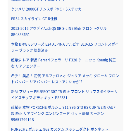
ケンメリ 2000GT チンスポ PMC・Sステッカー
ER34 スカイライン GT-R仕様
2013-2016 アウディAudi Q5 8R S-LINE 純正 フロントグリル
8R0853651
本物 BMW 6シリーズ E24 ALPINA アルピナ B10-3.5 フロントスポイ
ラー ブラック 塗装済み
超希少 レア 新品 Ferrari フェラーリ F328 ケーニッヒ Koenig 純正
右 リアフェンダー
希少！ 美品！ 初代 アルファロメオ ジュリア メッキ クローム フロン
トバンパー リアバンパー レストアにいかが？
新品 プジョー PEUGEOT 307 T5 純正 フロント リップスポイラー サ
イドステップ ボディキット PSFS31
超希少 本物 PORSCHE ポルシェ 911 996 GT3 RS CUP WEINKAUF
製 純正 リアウイング エンジンフード セット 軽量 カーボン
9965129919B
PORSCHE ポルシェ 968 カスタム メッシュダクト ボンネット