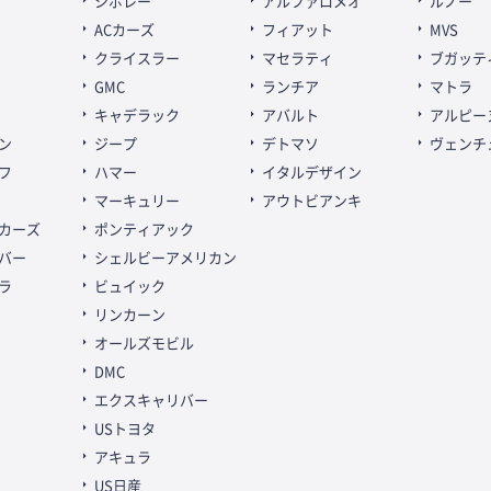
シボレー
アルファロメオ
ルノー
ACカーズ
フィアット
MVS
クライスラー
マセラティ
ブガッテ
GMC
ランチア
マトラ
キャデラック
アバルト
アルピー
ン
ジープ
デトマソ
ヴェンチ
フ
ハマー
イタルデザイン
マーキュリー
アウトビアンキ
カーズ
ポンティアック
バー
シェルビーアメリカン
ラ
ビュイック
リンカーン
オールズモビル
DMC
エクスキャリバー
USトヨタ
アキュラ
US日産