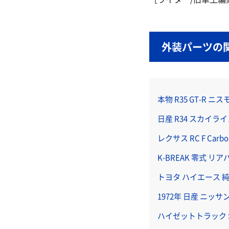
外装パーツの
本物 R35 GT-R ニ
日産 R34 スカイラ
レクサス RC F Carb
K-BREAK 零式 リ
トヨタ ハイエース 
1972年 日産 ニッサ
ハイゼットトラック 