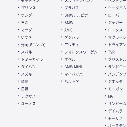
ダットサン
メルセデスベンツ
ベントレー
プリンス
ブラバス
ケータハム
ホンダ
BMWアルピナ
ローバー
三菱
BMW
ジャガー
マツダ
AMG
ロータス
いすゞ
ゲンバラ
マクラーレ
光岡(ミツオカ)
アウディ
トライアン
スバル
フォルクスワーゲン
TVR
トミーカイラ
オペル
ブリストル
ダイハツ
BMW MINI
ランドロー
スズキ
マイバッハ
バンデンプ
童夢
ハルトゲ
ジネッタ
日野
モーガン
レクサス
MG
ユーノス
サンビーム
デイムラー
モーリス
オースチン