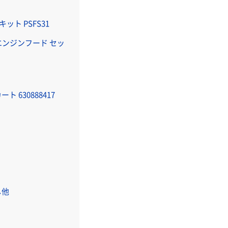
ット PSFS31
ング エンジンフード セッ
ト 630888417
し他