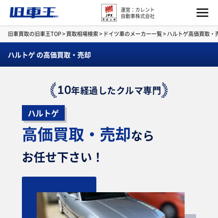
運営：カレント
自動車株式会社
旧車買取の旧車王TOP
>
買取相場検索
>
ドイツ車のメーカー一覧
>
ハルトゲ高価買取・
ハルトゲ の高価買取・売却
10
年経過したクルマ専門
ハルトゲ
高価買取・売却
なら
お任せ下さい！