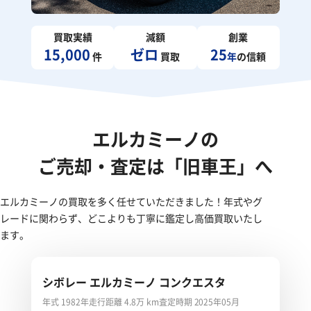
買取実績
減額
創業
15,000
ゼロ
25
件
買取
年
の信頼
エルカミーノの
ご売却・査定は「旧車王」へ
エルカミーノの買取を多く任せていただきました！年式やグ
レードに関わらず、どこよりも丁寧に鑑定し高価買取いたし
ます。
シボレー エルカミーノ コンクエスタ
年式 1982年
走行距離 4.8万 km
査定時期 2025年05月