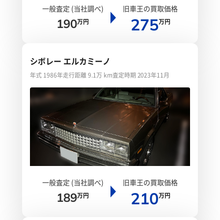
一般査定 (当社調べ)
旧車王の買取価格
275
190
万円
万円
シボレー エルカミーノ
年式 1986年
走行距離 9.1万 km
査定時期 2023年11月
一般査定 (当社調べ)
旧車王の買取価格
210
189
万円
万円