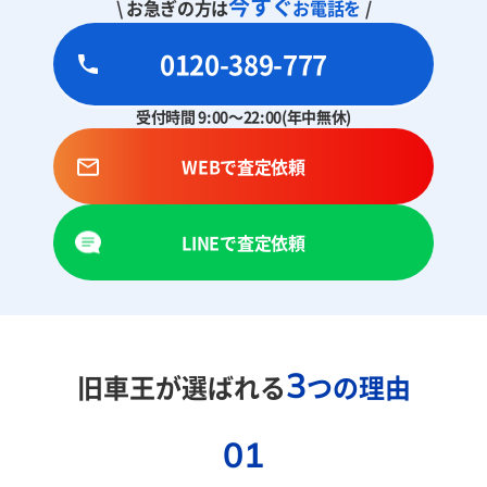
今すぐ
\ お急ぎの方は
お電話を
/
0120-389-777
受付時間 9:00～22:00(年中無休)
WEBで査定依頼
LINEで査定依頼
3
旧車王が選ばれる
つの理由
01