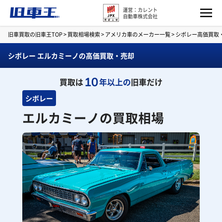
運営：カレント
自動車株式会社
旧車買取の旧車王TOP
>
買取相場検索
>
アメリカ車のメーカー一覧
>
シボレー高価買取
シボレー エルカミーノの高価買取・売却
10
買取は
年以上の
旧車だけ
シボレー
エルカミーノの買取相場