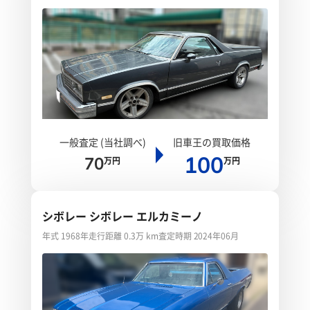
一般査定 (当社調べ)
旧車王の買取価格
100
70
万円
万円
シボレー シボレー エルカミーノ
年式 1968年
走行距離 0.3万 km
査定時期 2024年06月