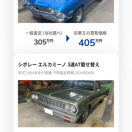
一般査定 (当社調べ)
旧車王の買取価格
405
305
万円
万円
シボレー エルカミーノ 3速AT載せ替え
年式 1964年
走行距離 不明
査定時期 2024年04月