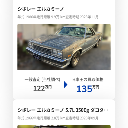
シボレー エルカミーノ
年式 1986年
走行距離 9.9万 km
査定時期 2023年11月
一般査定 (当社調べ)
旧車王の買取価格
135
122
万円
万円
シボレー エルカミーノ 5.7L 350Eg ダコタデ
ジタル
年式 1966年
走行距離 2.8万 km
査定時期 2023年09月