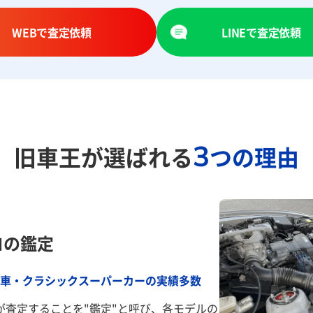
WEBで査定依頼
LINEで査定依頼
3
旧車王が選ばれる
つの理由
ロの鑑定
車・クラシックスーパーカーの実績多数
が査定することを"鑑定"と呼び、各モデルの