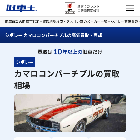
運営：カレント
自動車株式会社
旧車買取の旧車王TOP
>
買取相場検索
>
アメリカ車のメーカー一覧
>
シボレー高価買取
シボレー カマロコンバーチブルの高価買取・売却
10
買取は
年以上の
旧車だけ
シボレー
カマロコンバーチブルの買取
相場