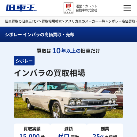
運営：カレント
自動車株式会社
旧車買取の旧車王TOP
>
買取相場検索
>
アメリカ車のメーカー一覧
>
シボレー高価買取
シボレー インパラの高価買取・売却
10
買取は
年以上の
旧車だけ
シボレー
インパラの買取相場
買取実績
減額
創業
15,000
ゼロ
25
件
買取
年
の信頼