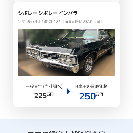
シボレー シボレー インパラ
年式 1967年
走行距離 7.2万 km
査定時期 2023年06月
一般査定 (当社調べ)
旧車王の買取価格
250
225
万円
万円