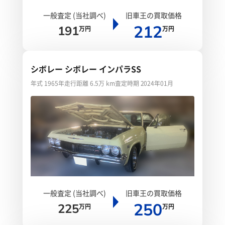
一般査定 (当社調べ)
旧車王の買取価格
212
191
万円
万円
シボレー シボレー インパラSS
年式 1965年
走行距離 6.5万 km
査定時期 2024年01月
一般査定 (当社調べ)
旧車王の買取価格
250
225
万円
万円