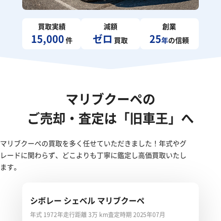
買取実績
減額
創業
15,000
ゼロ
25
件
買取
年
の信頼
マリブクーペの
ご売却・査定は「旧車王」へ
マリブクーペの買取を多く任せていただきました！年式やグ
レードに関わらず、どこよりも丁寧に鑑定し高価買取いたし
ます。
シボレー シェベル マリブクーペ
年式 1972年
走行距離 3万 km
査定時期 2025年07月