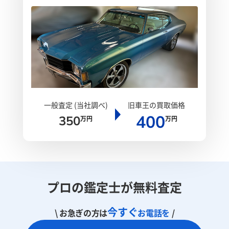
一般査定 (当社調べ)
旧車王の買取価格
400
350
万円
万円
プロの鑑定士が無料査定
今すぐ
\ お急ぎの方は
お電話を
/