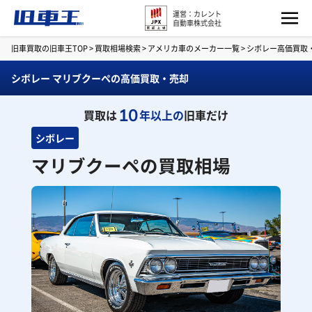
運営：カレント
自動車株式会社
旧車買取の旧車王TOP
>
買取相場検索
>
アメリカ車のメーカー一覧
>
シボレー高価買取
シボレー マリブクーペの高価買取・売却
10
買取は
年以上の
旧車だけ
シボレー
マリブクーペの買取相場