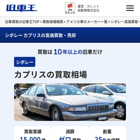
運営：カレント
自動車株式会社
旧車買取の旧車王TOP
>
買取相場検索
>
アメリカ車のメーカー一覧
>
シボレー高価買取
シボレー カプリスの高価買取・売却
10
買取は
年以上の
旧車だけ
シボレー
カプリスの買取相場
買取実績
減額
創業
15,000
ゼロ
25
件
買取
年
の信頼