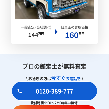
一般査定 (当社調べ)
旧車王の買取価格
160
144
万円
万円
プロの鑑定士が無料査定
今すぐ
\ お急ぎの方は
お電話を
/
0120-389-777
受付時間 9:00～22:00(年中無休)