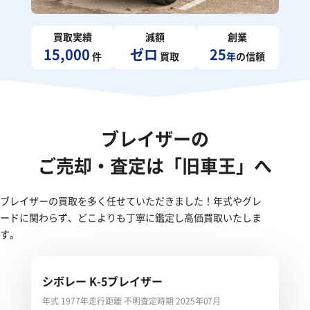
買取実績
減額
創業
15,000
ゼロ
25
件
買取
年
の信頼
ブレイザーの
ご売却・査定は「旧車王」へ
ブレイザーの買取を多く任せていただきました！年式やグレ
ードに関わらず、どこよりも丁寧に鑑定し高価買取いたしま
す。
シボレー K-5ブレイザー
年式 1977年
走行距離 不明
査定時期 2025年07月