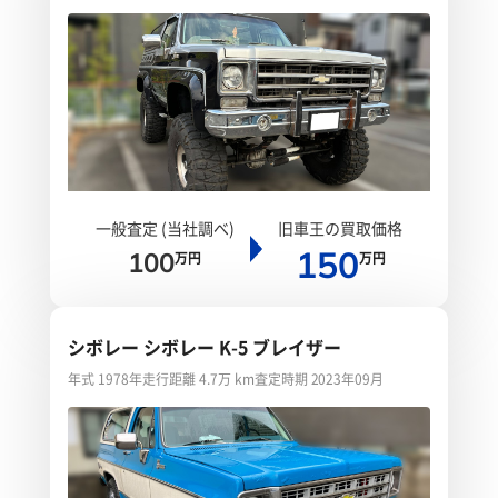
一般査定 (当社調べ)
旧車王の買取価格
150
100
万円
万円
シボレー シボレー K-5 ブレイザー
年式 1978年
走行距離 4.7万 km
査定時期 2023年09月