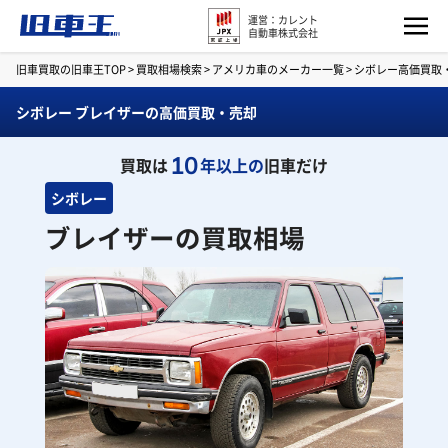
運営：カレント
自動車株式会社
旧車買取の旧車王TOP
>
買取相場検索
>
アメリカ車のメーカー一覧
>
シボレー高価買取
シボレー ブレイザーの高価買取・売却
10
買取は
年以上の
旧車だけ
シボレー
ブレイザーの買取相場