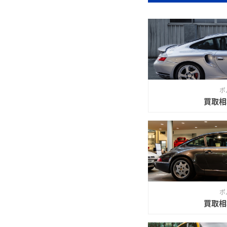
ポ
買取相
ポ
買取相