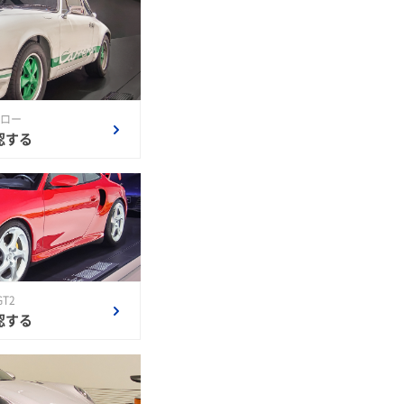
ナロー
認する
GT2
認する