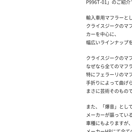
P996T-01」のご紹
輸入車用マフラーとし
クライスジークのマ
カーを中心に、
幅広いラインナップ
クライスジークのマ
なぜなら全てのマフ
特にフェラーリのマ
手折りによって曲げ
まさに芸術そのもの
また、「爆音」とし
メーカーが謳っている「F1S
車種にもよりますが、
メーカーHPにて全