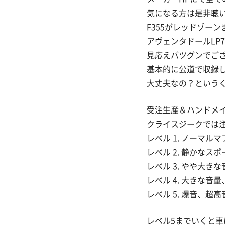
気になる方は是非聴
F355がレッドゾー
アヴェンタドールLP
見応えバツグンでご
基本的に公道で収録
大丈夫なの？という
受注生産＆ハンドメ
クライスジークでは
レベル 1. ノーマル
レベル 2. 静かなス
レベル 3. やや大
レベル 4. 大きな
レベル 5. 爆音、超高
レベル5までいくと