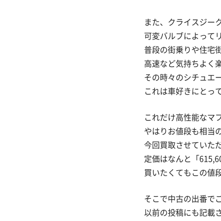
また、クライスジー
可変バルブによって
普段の街乗りや住宅
高速など気持ちよく楽
その時々のシチュエ
これは車好きにとっ
これだけ高性能なマ
やはりお値段も相当
今回買取させていただ
定価はなんと「615,
買いたくてもこの値
そこで中古の出番で
以前の投稿にも記載