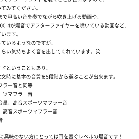
いてみてください。
ンまで甲高い音を奏でながら吹き上げる動画や、
700-4が爆音でアフターファイヤーを噴いている動画など、
ざいます。
しているようなのですが、
くらい気持ちよく音を出してくれています。笑
イドということもあり、
注文時に基本の音質を5段階から選ぶことが出来ます。
マフラー音と同等
ポーツマフラー音
きな音量、高音スポーツマフラー音
音量、高音スポーツマフラー音
音
車に興味のない方にとっては耳を塞ぐレベルの爆音です！