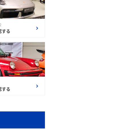
2
認する
認する