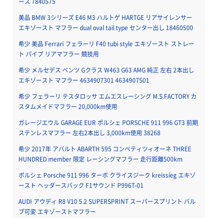
ース 7840575
美品 BMW 3シリーズ E46 M3 ハルトゲ HARTGE リアサイレンサー
エキゾースト マフラー dual oval tail type センター出し 18460500
希少 美品 Ferrari フェラーリ F40 tubi style エキゾースト ストレー
ト パイプ リアマフラー 競技用
希少 メルセデス ベンツ Gクラス W463 G63 AMG 純正 左右 2本出し
エキゾースト マフラー 4634907301 4634907501
希少 フェラーリ テスタロッサ エムエスレーシング M.S.FACTORY カ
スタムメイドマフラー 20,000km使用
ガレージエウル GARAGE EUR ポルシェ PORSCHE 911 996 GT3 前期
ステンレスマフラー 左右2本出し 3,000km使用 38268
希少 2017年 アバルト ABARTH 595 コンペティツィオーネ THREE
HUNDRED member 限定 レーシングマフラー 走行距離500km
ポルシェ Porsche 911 996 ターボ クライスジーク kreissieg エキゾ
ースト ヘッダースバック F1サウンド P996T-01
AUDI アウディ R8 V10 5.2 SUPERSPRINT スーパースプリント バル
ブ可変 エキゾーストマフラー