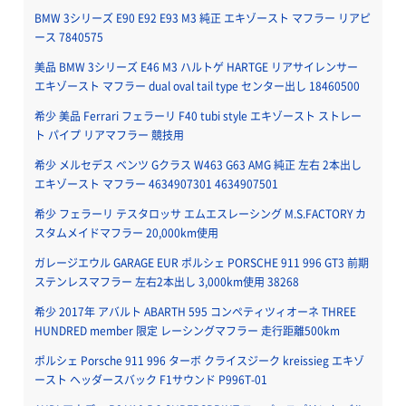
BMW 3シリーズ E90 E92 E93 M3 純正 エキゾースト マフラー リアピ
ース 7840575
美品 BMW 3シリーズ E46 M3 ハルトゲ HARTGE リアサイレンサー
エキゾースト マフラー dual oval tail type センター出し 18460500
希少 美品 Ferrari フェラーリ F40 tubi style エキゾースト ストレー
ト パイプ リアマフラー 競技用
希少 メルセデス ベンツ Gクラス W463 G63 AMG 純正 左右 2本出し
エキゾースト マフラー 4634907301 4634907501
希少 フェラーリ テスタロッサ エムエスレーシング M.S.FACTORY カ
スタムメイドマフラー 20,000km使用
ガレージエウル GARAGE EUR ポルシェ PORSCHE 911 996 GT3 前期
ステンレスマフラー 左右2本出し 3,000km使用 38268
希少 2017年 アバルト ABARTH 595 コンペティツィオーネ THREE
HUNDRED member 限定 レーシングマフラー 走行距離500km
ポルシェ Porsche 911 996 ターボ クライスジーク kreissieg エキゾ
ースト ヘッダースバック F1サウンド P996T-01