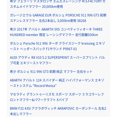
希少 フェラーリ テスタロッサ エムエスレーシング M.S.FACTORY カ
スタムメイドマフラー 20,000km使用
ガレージエウル GARAGE EUR ポルシェ PORSCHE 911 996 GT3 前期
ステンレスマフラー 左右2本出し 3,000km使用 38268
希少 2017年 アバルト ABARTH 595 コンペティツィオーネ THREE
HUNDRED member 限定 レーシングマフラー 走行距離500km
ポルシェ Porsche 911 996 ターボ クライスジーク kreissieg エキゾ
ースト ヘッダースバック F1サウンド P996T-01
AUDI アウディ R8 V10 5.2 SUPERSPRINT スーパースプリント バル
ブ可変 エキゾーストマフラー
希少 ポルシェ 911 996 GT3 前期 純正 マフラー 左右セット
ABARTH アバルト 124 スパイダー 純正 ハイパフォーマンス エキゾ
ーストシステム "Record Monza"
マセラティ グラントゥーリズモ スポーツ スポーツ ミラコラーレフ
ロントマフラー&パワークラフト Xパイプ
BMW F32 435i アクラポヴィッチ AKRAPOVIC カーボンテール 左右2
本出しマフラー