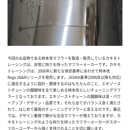
今回のお品物である柿本改マフラーを製造・販売しているカキモト
レーシングは、非常に拘りを持ったマフラーメーカーです。カキモ
トレーシングは、2006年に新たな保安基準にあわせて柿本改
Regu.06&Rシリーズを発売します。JASMA基準(2006年以降も対応)
に適合するように設計・開発するのはもちろんのこと、エキゾース
トチューンの醍醐味を全て楽しめる柿本改らしいチューニングマフ
ラーとなっております。エキゾーストチューンの醍醐味は音・パワ
ーアップ・デザイン・品質です。それら全てがバランス良く満たさ
れて、はじめて最高のチューニングマフラーと言えるのです。最近
では、デザイン重視で静かな合法マフラーが増えておりますが、カ
キモトレーシングのような拘りを持ったマフラーメーカーがスポー
ツカーユーザーから強く支持されることを切に願います。