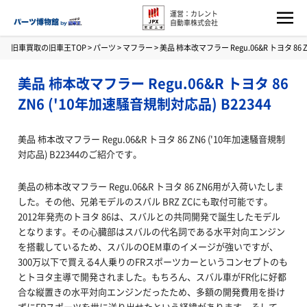
運営：カレント
自動車株式会社
旧車買取の旧車王TOP
>
パーツ
>
マフラー
>
美品 柿本改マフラー Regu.06&R トヨタ 86 
美品 柿本改マフラー Regu.06&R トヨタ 86
ZN6 ('10年加速騒音規制対応品) B22344
美品 柿本改マフラー Regu.06&R トヨタ 86 ZN6 ('10年加速騒音規制
対応品) B22344のご紹介です。
美品の柿本改マフラー Regu.06&R トヨタ 86 ZN6用が入荷いたしま
した。その他、兄弟モデルのスバル BRZ ZCにも取付可能です。
2012年発売のトヨタ 86は、スバルとの共同開発で誕生したモデル
となります。その心臓部はスバルの代名詞である水平対向エンジン
を搭載しているため、スバルのOEM車のイメージが強いですが、
300万以下で買える4人乗りのFRスポーツカーというコンセプトのも
とトヨタ主導で開発されました。もちろん、スバル車がFR化に好都
合な縦置きの水平対向エンジンだったため、多額の開発費用を掛け
ずにFRスポーツを世に送り出せたという経緯があります。そして、