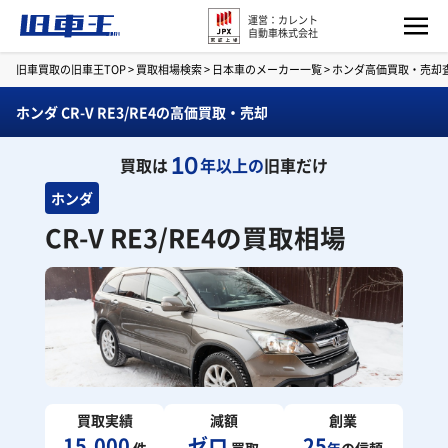
運営：カレント
自動車株式会社
旧車買取の旧車王TOP
>
買取相場検索
>
日本車のメーカー一覧
>
ホンダ高価買取・売却
ホンダ CR-V RE3/RE4の高価買取・売却
10
買取は
年以上の
旧車だけ
ホンダ
CR-V RE3/RE4の買取相場
買取実績
減額
創業
15,000
ゼロ
25
件
買取
年
の信頼