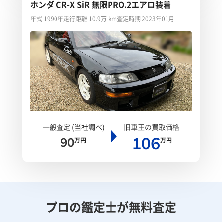
ホンダ CR-X SiR 無限PRO.2エアロ装着
年式 1990年
走行距離 10.9万 km
査定時期 2023年01月
一般査定 (当社調べ)
旧車王の買取価格
106
90
万円
万円
プロの鑑定士が無料査定