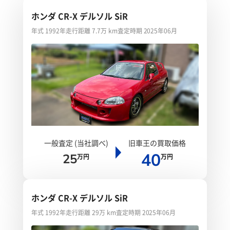
ホンダ CR-X デルソル SiR
年式 1992年
走行距離 7.7万 km
査定時期 2025年06月
一般査定 (当社調べ)
旧車王の買取価格
40
25
万円
万円
ホンダ CR-X デルソル SiR
年式 1992年
走行距離 29万 km
査定時期 2025年06月