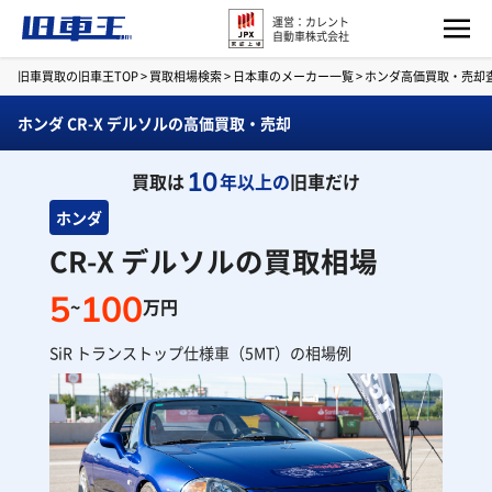
運営：カレント
自動車株式会社
旧車買取の旧車王TOP
>
買取相場検索
>
日本車のメーカー一覧
>
ホンダ高価買取・売却
ホンダ CR-X デルソルの高価買取・売却
10
買取は
年以上の
旧車だけ
ホンダ
CR-X デルソルの買取相場
5
100
~
万円
SiR トランストップ仕様車（5MT）の相場例