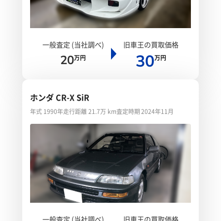
一般査定 (当社調べ)
旧車王の買取価格
30
20
万円
万円
ホンダ CR-X SiR
年式 1990年
走行距離 21.7万 km
査定時期 2024年11月
一般査定 (当社調べ)
旧車王の買取価格