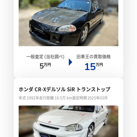
一般査定 (当社調べ)
旧車王の買取価格
15
5
万円
万円
ホンダ CR-Xデルソル SiR トランストップ
年式 1992年
走行距離 16.5万 km
査定時期 2025年03月