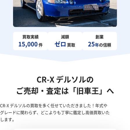
買取実績
減額
創業
15,000
ゼロ
25
件
買取
年
の信頼
CR-X デルソルの
ご売却・査定は「旧車王」へ
CR-X デルソルの買取を多く任せていただきました！年式や
グレードに関わらず、どこよりも丁寧に鑑定し高価買取いた
します。