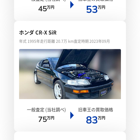
53
45
万円
万円
ホンダ CR-X SiR
年式 1995年
走行距離 20.7万 km
査定時期 2023年09月
一般査定 (当社調べ)
旧車王の買取価格
83
75
万円
万円