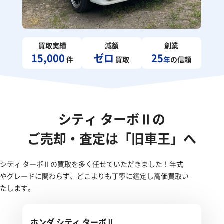
買取実績
減額
創業
15,000
ゼロ
25
件
買取
年
の信頼
シティ ターボⅡの
ご売却・査定は「旧車王」へ
シティ ターボⅡの買取を多く任せていただきました！年式
やグレードに関わらず、どこよりも丁寧に鑑定し高価買取い
たします。
ホンダ シティ ターボⅡ