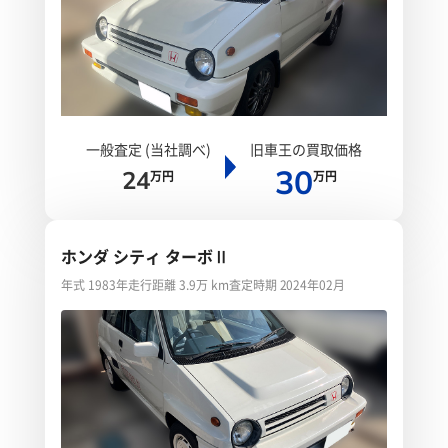
一般査定 (当社調べ)
旧車王の買取価格
30
24
万円
万円
ホンダ シティ ターボⅡ
年式 1983年
走行距離 3.9万 km
査定時期 2024年02月