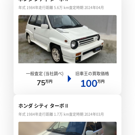
年式 1984年
走行距離 5.6万 km
査定時期 2024年04月
一般査定 (当社調べ)
旧車王の買取価格
100
75
万円
万円
ホンダ シティ ターボⅡ
年式 1984年
走行距離 1.7万 km
査定時期 2024年03月