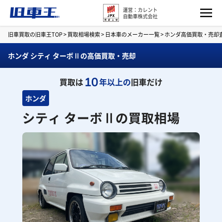
運営：カレント
自動車株式会社
旧車買取の旧車王TOP
>
買取相場検索
>
日本車のメーカー一覧
>
ホンダ高価買取・売却
ホンダ シティ ターボⅡの高価買取・売却
10
買取は
年以上の
旧車だけ
ホンダ
シティ ターボⅡの買取相場