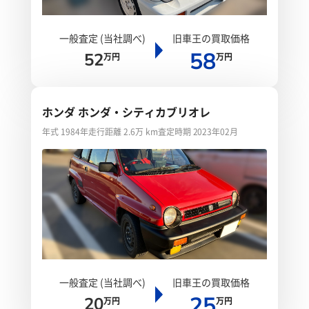
一般査定 (当社調べ)
旧車王の買取価格
58
52
万円
万円
ホンダ ホンダ・シティカブリオレ
年式 1984年
走行距離 2.6万 km
査定時期 2023年02月
一般査定 (当社調べ)
旧車王の買取価格
25
20
万円
万円