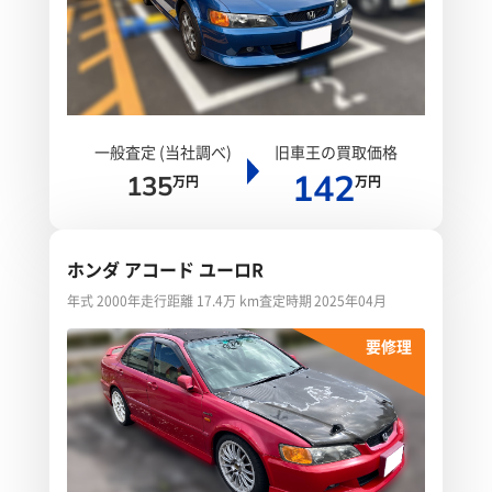
一般査定 (当社調べ)
旧車王の買取価格
142
135
万円
万円
ホンダ アコード ユーロR
年式 2000年
走行距離 17.4万 km
査定時期 2025年04月
要修理