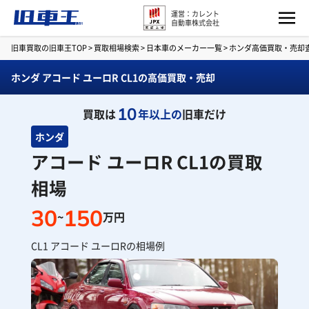
運営：カレント
自動車株式会社
旧車買取の旧車王TOP
>
買取相場検索
>
日本車のメーカー一覧
>
ホンダ高価買取・売却
ホンダ アコード ユーロR CL1の高価買取・売却
10
買取は
年以上の
旧車だけ
ホンダ
アコード ユーロR CL1の買取
相場
30
150
~
万円
CL1 アコード ユーロRの相場例