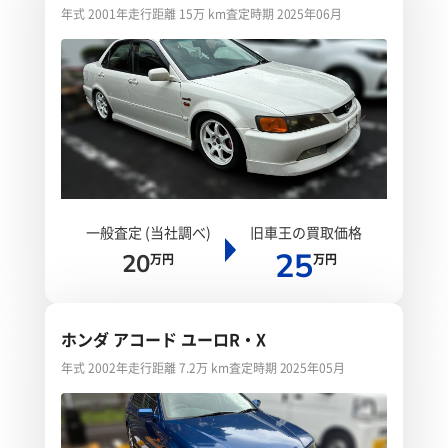
年式 2001年
走行距離 15万 km
査定時期 2025年06月
一般査定 (当社調べ)
旧車王の買取価格
25
20
万円
万円
ホンダ アコード ユーロR・X
年式 2002年
走行距離 7.2万 km
査定時期 2025年05月