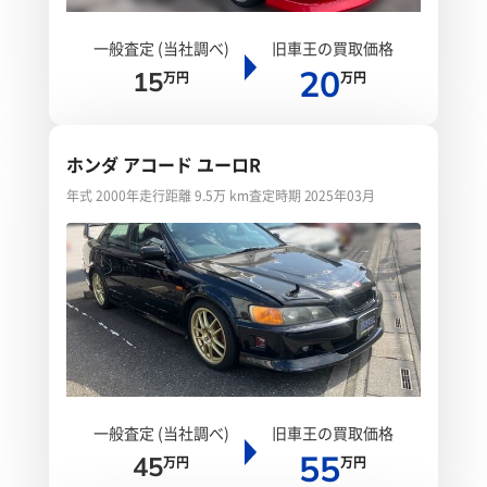
一般査定 (当社調べ)
旧車王の買取価格
20
15
万円
万円
ホンダ アコード ユーロR
年式 2000年
走行距離 9.5万 km
査定時期 2025年03月
一般査定 (当社調べ)
旧車王の買取価格
55
45
万円
万円