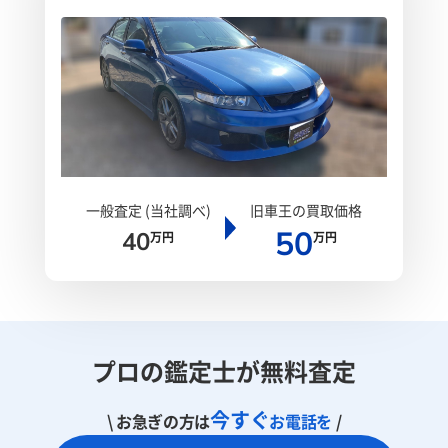
一般査定 (当社調べ)
旧車王の買取価格
50
40
万円
万円
プロの鑑定士が無料査定
今すぐ
\ お急ぎの方は
お電話を
/