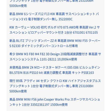
プリングキット 1台分 電子制御式ダンパー無し車用 253100BH
5000km使用
新品 BMW 6シリーズ F12 F13 KW 車高調 サスペンションキット バ
ージョン3 V3 電子制御ダンパー無し 3522000C
KW カーヴェー VOLVO 初代 ボルボ V70 875 AWD用 車高調 Ver.2 サ
スペンション ピロアッパーマウント付き 1台分 6701001 6701105
新品 BLITZ ブリッツ ダンパー ZZ-R 車高調 BMW MINI F55 クーパー
S 92330 ダイナミックダンパーコントロール付車用
希少 BMW M3 F80 M4 F82 3D Design 20段階減衰調整付き 車高調 サ
スペンションシステム 1101-28211 10,000km使用
未使用品 BMW Z4 Mロードスター Mクーペ E85 E86 ビルシュタイン
BILSTEIN B16 PSS10 kit 減衰力調整式 車高調 キット PSSE163
現行 B9系 アウディ A4 セダン クワトロ KW ハイトアジャスタブルス
プリングキット 1台分 電子制御式ダンパー無し車用 253100BH
5000km使用
美品 BMW MINI F56 john Cooper Works Pro スポーツサスペンショ
ンキット 1台分 33502361197 1500km使用