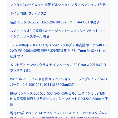
マツダ NCロードスター 純正 ビルシュタイン サスペンション 1台分
テイン TEIN フレックスZ
新品 トヨタ 86 スバル BRZ ZN6 HKS ハイパー MAX4 GT 車高調
ルノー クリオ3 車高調 KW バージョン3 サスペンションキット ルー
テシア ルノースポール 美品
1997-2004年 VOLVO Largus Spec S ラルグス 車高調 ボルボ V40 4B
2WD 約1,000km使用 減衰力32段階調整 Ft-57~-7mm Rr-82~+1mm
社外 サス
メルセデス ベンツ Cクラス セダン クーペ C180 C200 W205 H&R ダ
ウンサス 1台分
VW ゴルフ7.5R KW 車高調 サスペンション DCC プラグ&プレイ ver3
バージョン3 1001007 1001118 3500km使用
BMW 5シリーズ E60 525i 530i 545i 550i ビルシュタイン BILSTEIN
B16 車高調 減衰力調整式サスペンションキット PSSD549 8000km使
用
現行 B9系 アウディ A4 セダン クワトロ KW ハイトアジャスタブルス