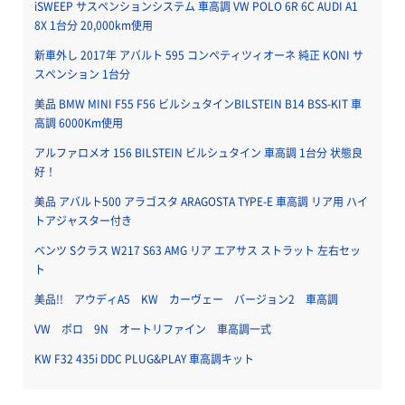
iSWEEP サスペンションシステム 車高調 VW POLO 6R 6C AUDI A1
8X 1台分 20,000km使用
新車外し 2017年 アバルト 595 コンペティツィオーネ 純正 KONI サ
スペンション 1台分
美品 BMW MINI F55 F56 ビルシュタインBILSTEIN B14 BSS-KIT 車
高調 6000Km使用
アルファロメオ 156 BILSTEIN ビルシュタイン 車高調 1台分 状態良
好！
美品 アバルト500 アラゴスタ ARAGOSTA TYPE-E 車高調 リア用 ハイ
トアジャスター付き
ベンツ Sクラス W217 S63 AMG リア エアサス ストラット 左右セッ
ト
美品!! アウディA5 KW カーヴェー バージョン2 車高調
VW ポロ 9N オートリファイン 車高調一式
KW F32 435i DDC PLUG&PLAY 車高調キット