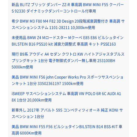
新品 BLITZ ブリッツ ダンパー ZZ-R 車高調 BMW MINI F55 クーパー
S 92330 ダイナミックダンパーコントロール付車用
希少 BMW M3 F80 M4 F82 3D Design 20段階減衰調整付き 車高調 サ
スペンションシステム 1101-28211 10,000km使用
未使用品 BMW Z4 Mロードスター Mクーペ E85 E86 ビルシュタイン
BILSTEIN B16 PSS10 kit 減衰力調整式 車高調 キット PSSE163
現行 B9系 アウディ A4 セダン クワトロ KW ハイトアジャスタブルス
プリングキット 1台分 電子制御式ダンパー無し車用 253100BH
5000km使用
美品 BMW MINI F56 john Cooper Works Pro スポーツサスペンショ
ンキット 1台分 33502361197 1500km使用
iSWEEP サスペンションシステム 車高調 VW POLO 6R 6C AUDI A1
8X 1台分 20,000km使用
新車外し 2017年 アバルト 595 コンペティツィオーネ 純正 KONI サ
スペンション 1台分
美品 BMW MINI F55 F56 ビルシュタインBILSTEIN B14 BSS-KIT 車
高調 6000Km使用