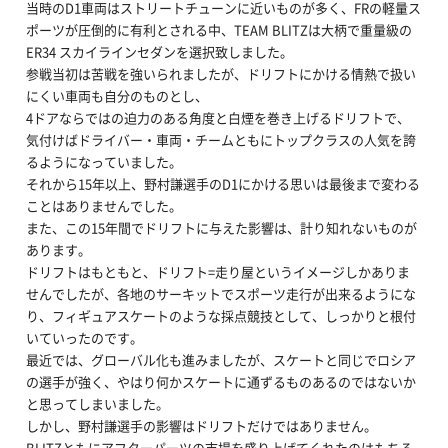
当時のD1車両はストリートチューンに近いものが多く、FRの軽量ス
ポーツが圧倒的に有利とされる中、TEAM BLITZは大柄で重量級の
ER34 スカイラインセダンを選択致しました。
参戦当初は苦戦を強いられましたが、ドリフトにかける情熱で扱い
にくい車両も自分のものとし、
4ドアならではの迫力のある角度と白煙を巻き上げるドリフトで、
気付けばドライバー・車両・チームともにトップクラスの人気を誇
るようになっていました。
それから15年以上、野村謙選手のD1にかける思いは最後まで変わる
ことはありませんでした。
また、この15年間でドリフトに与えた影響は、計り知れないものが
あります。
ドリフトはもともと、ドリフト=走り屋というイメージしかありま
せんでしたが、各地のサーキットでスポーツ走行が出来るようにな
り、フィギュアスケートのような採点競技として、しっかりと根付
いていったのです。
最近では、グローバル化も進みましたが、スケートと同じでロシア
の選手が強く、やはり何かスケートに通ずるものあるのではないか
と思ってしまいました。
しかし、野村謙選手の影響はドリフトだけではありません。
BLITZともにアフターパーツの市場を盛り上げてくれたのはもちろ