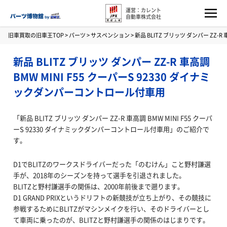
運営：カレント
自動車株式会社
旧車買取の旧車王TOP
>
パーツ
>
サスペンション
>
新品 BLITZ ブリッツ ダンパー ZZ-
新品 BLITZ ブリッツ ダンパー ZZ-R 車高調
BMW MINI F55 クーパーS 92330 ダイナミ
ックダンパーコントロール付車用
「新品 BLITZ ブリッツ ダンパー ZZ-R 車高調 BMW MINI F55 クーパ
ーS 92330 ダイナミックダンパーコントロール付車用」のご紹介で
す。
D1でBLITZのワークスドライバーだった「のむけん」こと野村謙選
手が、2018年のシーズンを持って選手を引退されました。
BLITZと野村謙選手の関係は、2000年前後まで遡ります。
D1 GRAND PRIXというドリフトの新競技が立ち上がり、その競技に
参戦するためにBLITZがマシンメイクを行い、そのドライバーとし
て車両に乗ったのが、BLITZと野村謙選手の関係のはじまりです。