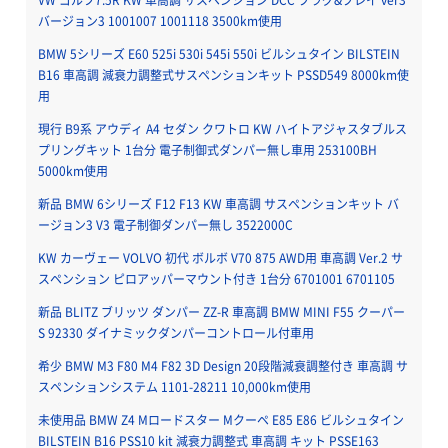
バージョン3 1001007 1001118 3500km使用
BMW 5シリーズ E60 525i 530i 545i 550i ビルシュタイン BILSTEIN
B16 車高調 減衰力調整式サスペンションキット PSSD549 8000km使
用
現行 B9系 アウディ A4 セダン クワトロ KW ハイトアジャスタブルス
プリングキット 1台分 電子制御式ダンパー無し車用 253100BH
5000km使用
新品 BMW 6シリーズ F12 F13 KW 車高調 サスペンションキット バ
ージョン3 V3 電子制御ダンパー無し 3522000C
KW カーヴェー VOLVO 初代 ボルボ V70 875 AWD用 車高調 Ver.2 サ
スペンション ピロアッパーマウント付き 1台分 6701001 6701105
新品 BLITZ ブリッツ ダンパー ZZ-R 車高調 BMW MINI F55 クーパー
S 92330 ダイナミックダンパーコントロール付車用
希少 BMW M3 F80 M4 F82 3D Design 20段階減衰調整付き 車高調 サ
スペンションシステム 1101-28211 10,000km使用
未使用品 BMW Z4 Mロードスター Mクーペ E85 E86 ビルシュタイン
BILSTEIN B16 PSS10 kit 減衰力調整式 車高調 キット PSSE163