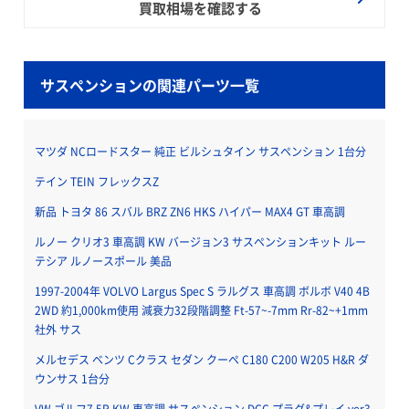
買取相場を確認する
サスペンションの関連パーツ一覧
マツダ NCロードスター 純正 ビルシュタイン サスペンション 1台分
テイン TEIN フレックスZ
新品 トヨタ 86 スバル BRZ ZN6 HKS ハイパー MAX4 GT 車高調
ルノー クリオ3 車高調 KW バージョン3 サスペンションキット ルー
テシア ルノースポール 美品
1997-2004年 VOLVO Largus Spec S ラルグス 車高調 ボルボ V40 4B
2WD 約1,000km使用 減衰力32段階調整 Ft-57~-7mm Rr-82~+1mm
社外 サス
メルセデス ベンツ Cクラス セダン クーペ C180 C200 W205 H&R ダ
ウンサス 1台分
VW ゴルフ7.5R KW 車高調 サスペンション DCC プラグ&プレイ ver3