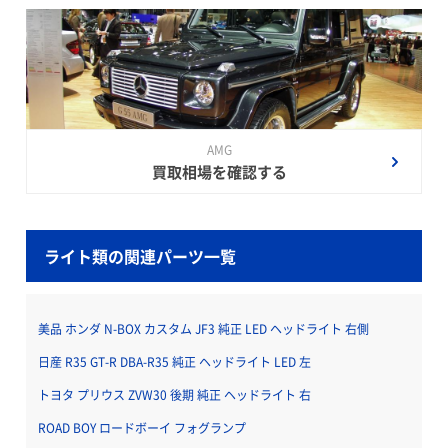
AMG
買取相場を確認する
ライト類の関連パーツ一覧
美品 ホンダ N-BOX カスタム JF3 純正 LED ヘッドライト 右側
日産 R35 GT-R DBA-R35 純正 ヘッドライト LED 左
トヨタ プリウス ZVW30 後期 純正 ヘッドライト 右
ROAD BOY ロードボーイ フォグランプ