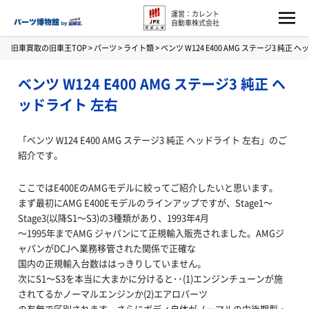
運営：カレント
自動車株式会社
旧車買取の旧車王TOP
>
パーツ
>
ライト類
>
ベンツ W124 E400 AMG ステージ3 純正 
ベンツ W124 E400 AMG ステージ3 純正 ヘ
ッドライト 左右
「ベンツ W124 E400 AMG ステージ3 純正 ヘッドライト 左右」のご
紹介です。
ここではE400EのAMGモデルに絞ってご紹介したいと思います。
まず最初にAMG E400Eモデルのラインアップですが、Stage1～
Stage3(以降S1～S3)の3種類があり、1993年4月
～1995年までAMG ジャパンにて正規輸入販売されました。AMGジ
ャパンがDCJへ業務移管された関係で正確な
国内の正規輸入台数ははっきりしていません。
次にS1～S3を本当に大まかに分けると･･(1)エンジンチューンが施
されてるかノーマルエンジンか(2)エアロパーツ
の有無で区別されます。さらにボディ自体がノーマルの中後期型・