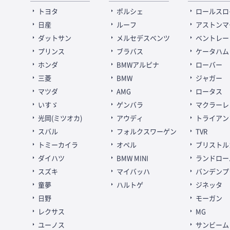
トヨタ
ポルシェ
ロールスロ
日産
ルーフ
アストンマ
ダットサン
メルセデスベンツ
ベントレー
プリンス
ブラバス
ケータハム
ホンダ
BMWアルピナ
ローバー
三菱
BMW
ジャガー
マツダ
AMG
ロータス
いすゞ
ゲンバラ
マクラーレ
光岡(ミツオカ)
アウディ
トライアン
スバル
フォルクスワーゲン
TVR
トミーカイラ
オペル
ブリストル
ダイハツ
BMW MINI
ランドロー
スズキ
マイバッハ
バンデンプ
童夢
ハルトゲ
ジネッタ
日野
モーガン
レクサス
MG
ユーノス
サンビーム