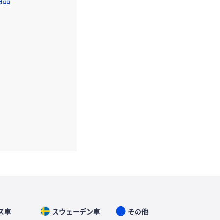
用品
ス車
スウェーデン車
その他