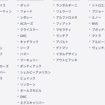
イス
ダッジ
ランボルギーニ
シトロエ
ーティン
フォード
フェラーリ
プジョー
シボレー
アルファロメオ
ルノー
ACカーズ
フィアット
MVS
クライスラー
マセラティ
ブガッテ
GMC
ランチア
マトラ
キャデラック
アバルト
アルピー
ン
ジープ
デトマソ
ヴェンチ
フ
ハマー
イタルデザイン
マーキュリー
アウトビアンキ
カーズ
ポンティアック
バー
シェルビーアメリカン
ラ
ビュイック
リンカーン
オールズモビル
DMC
エクスキャリバー