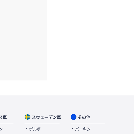
ス車
スウェーデン車
その他
ン
ボルボ
バーキン