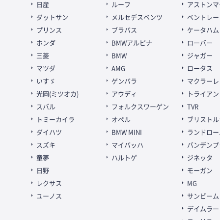
日産
ルーフ
アストンマ
ダットサン
メルセデスベンツ
ベントレー
プリンス
ブラバス
ケータハム
ホンダ
BMWアルピナ
ローバー
三菱
BMW
ジャガー
マツダ
AMG
ロータス
いすゞ
ゲンバラ
マクラーレ
光岡(ミツオカ)
アウディ
トライアン
スバル
フォルクスワーゲン
TVR
トミーカイラ
オペル
ブリストル
ダイハツ
BMW MINI
ランドロー
スズキ
マイバッハ
バンデンプ
童夢
ハルトゲ
ジネッタ
日野
モーガン
レクサス
MG
ユーノス
サンビーム
デイムラー