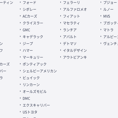
ーティン
フォード
フェラーリ
プジョー
シボレー
アルファロメオ
ルノー
ACカーズ
フィアット
MVS
クライスラー
マセラティ
ブガッテ
GMC
ランチア
マトラ
キャデラック
アバルト
アルピー
ン
ジープ
デトマソ
ヴェンチ
フ
ハマー
イタルデザイン
マーキュリー
アウトビアンキ
カーズ
ポンティアック
バー
シェルビーアメリカン
ラ
ビュイック
リンカーン
オールズモビル
DMC
エクスキャリバー
USトヨタ