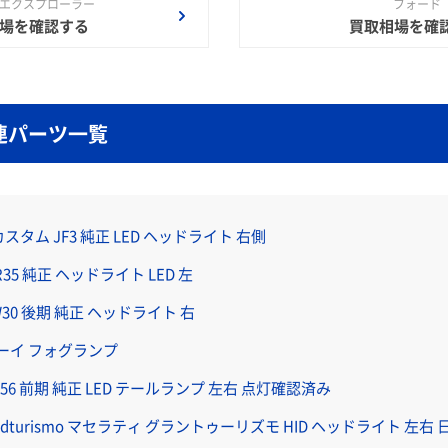
 エクスプローラー
フォード
場を確認する
買取相場を確
連パーツ一覧
カスタム JF3 純正 LED ヘッドライト 右側
A-R35 純正 ヘッドライト LED 左
30 後期 純正 ヘッドライト 右
ドボーイ フォグランプ
55 F56 前期 純正 LED テールランプ 左右 点灯確認済み
Grandturismo マセラティ グラントゥーリズモ HID ヘッドライト 左右